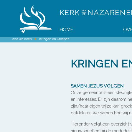
KERK
NAZAREN
HOME
OVE
Wat we doen
Kringen en Groepen
KRINGEN E
SAMEN JEZUS VOLGEN
Onze gemeente is een kleurrijk
en interesses. Er zijn daarom h
zijn/haar eigen wijze kan groei
ontdekken we samen hoe wij na
Hieronder volgt een overzicht v
nieuwsbrief en bij de mededeli