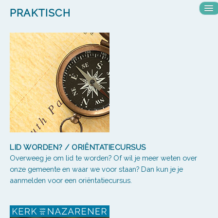
HOME
M
PRAKTISCH
op
OVER ONS
WAT WE DOEN
CONTACT
PRAKTISCH
NIEUWSBRIEVEN
FINANCIËLE INFORMATIE
LID WORDEN? / ORIËNTATIECURSUS
Overweeg je om lid te worden? Of wil je meer weten over
onze gemeente en waar we voor staan? Dan kun je je
aanmelden voor een oriëntatiecursus.