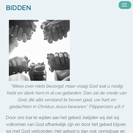
HOME
Me
BIDDEN
ope
OVER ONS
WAT WE DOEN
KLEDINGBANK
SAMENKOMSTEN ZONDAGMORGEN
OPEN KERK
IN DE PRAKTIJK
VOEDSELBANK
BIDDEN
40 DAGEN VAN GEBED
“Wees over niets bezorgd, maar vraag God wat u nodig
ALPHA-CURSUS
hebt en dank hem in al uw gebeden. Dan zal de vrede van
KRINGEN EN GROEPEN
God, die alle verstand te boven gaat, uw hart en
BIJBELSTUDIE
gedachten in Christus Jezus bewaren.” Filippenzen 4:6-7
ORIËNTATIECURSUS
Door ons toe te wijden aan het gebed, belijden wij dat wij
SCHILDERKRING
volkomen van God afhankelijk zijn en door het gebed blijven
CONTACT
wij met God verbonden. Het gebed is dan ook onmisbaar en