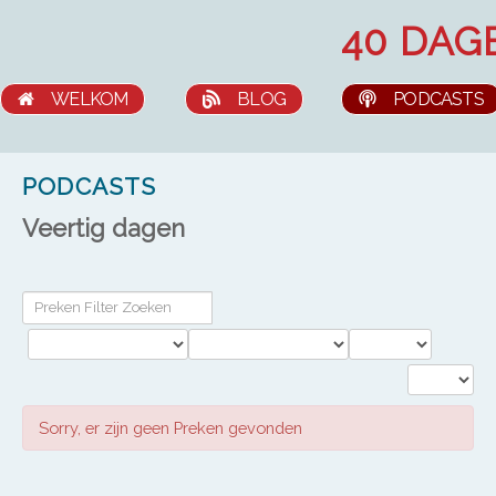
HOME
OVER ONS
WELKOM
BLOG
PODCASTS
WAT WE DOEN
CONTACT
PODCASTS
PRAKTISCH
Veertig dagen
Sorry, er zijn geen Preken gevonden