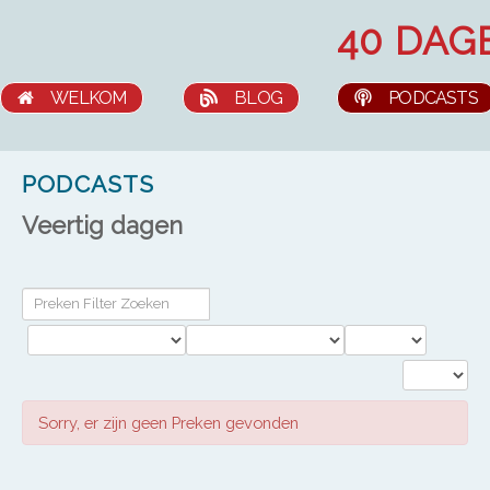
HOME
OVER ONS
WELKOM
BLOG
PODCASTS
WAT WE DOEN
CONTACT
PODCASTS
PRAKTISCH
Veertig dagen
Sorry, er zijn geen Preken gevonden