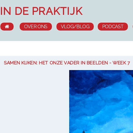
HOME
OVER ONS
THUIS
OVER ONS
VLOG/BLOG
PODCAST
WAT WE DOEN
CONTACT
PRAKTISCH
SAMEN KIJKEN: HET ONZE VADER IN BEELDEN - WEEK 7