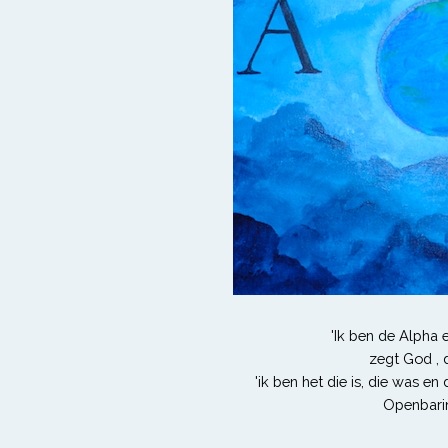
'Ik ben de Alpha
zegt God , 
'ik ben het die is, die was en
Openbarin