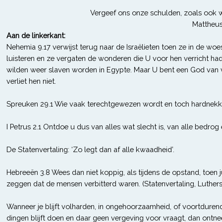
Vergeef ons onze schulden, zoals ook wi
Mattheus
Aan de linkerkant:
Nehemia 9.17 verwijst terug naar de Israëlieten toen ze in de wo
luisteren en ze vergaten de wonderen die U voor hen verricht had
wilden weer slaven worden in Egypte. Maar U bent een God van v
verliet hen niet.
Spreuken 29.1 Wie vaak terechtgewezen wordt en toch hardnekkig 
I Petrus 2.1 Ontdoe u dus van alles wat slecht is, van alle bedrog 
De Statenvertaling: ‘Zo legt dan af alle kwaadheid’.
Hebreeën 3.8 Wees dan niet koppig, als tijdens de opstand, toen 
zeggen dat de mensen verbitterd waren. (Statenvertaling, Lutherse
Wanneer je blijft volharden, in ongehoorzaamheid, of voortduren
dingen blijft doen en daar geen vergeving voor vraagt, dan ontne