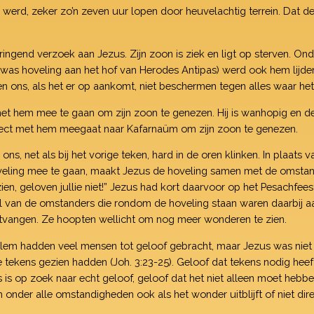
werd, zeker zo’n zeven uur lopen door heuvelachtig terrein. Dat de
ngend verzoek aan Jezus. Zijn zoon is ziek en ligt op sterven. Ond
j was hoveling aan het hof van Herodes Antipas) werd ook hem lijden
n ons, als het er op aankomt, niet beschermen tegen alles waar het
t hem mee te gaan om zijn zoon te genezen. Hij is wanhopig en de
 direct met hem meegaat naar Kafarnaüm om zijn zoon te genezen.
s, net als bij het vorige teken, hard in de oren klinken. In plaats va
veling mee te gaan, maakt Jezus de hoveling samen met de omstander
n, geloven jullie niet!” Jezus had kort daarvoor op het Pesachfees
 van de omstanders die rondom de hoveling staan waren daarbij 
tvangen. Ze hoopten wellicht om nog meer wonderen te zien.
em hadden veel mensen tot geloof gebracht, maar Jezus was niet 
tekens gezien hadden (Joh. 3:23-25). Geloof dat tekens nodig heeft
s is op zoek naar echt geloof, geloof dat het niet alleen moet he
nder alle omstandigheden ook als het wonder uitblijft of niet direc