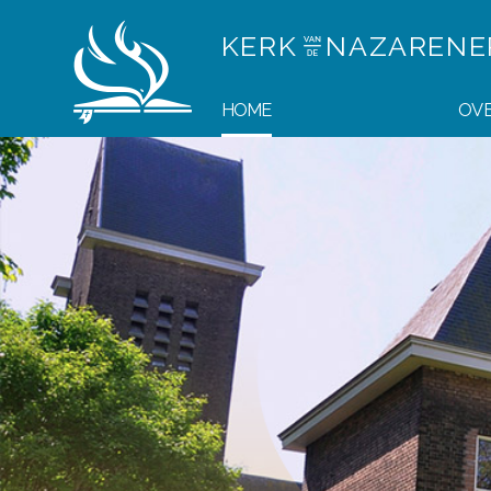
KERK
NAZAREN
HOME
OVE
Devotionals
Eerst geloven en dan zien?!
HOMEPAGE SLIDESHOW