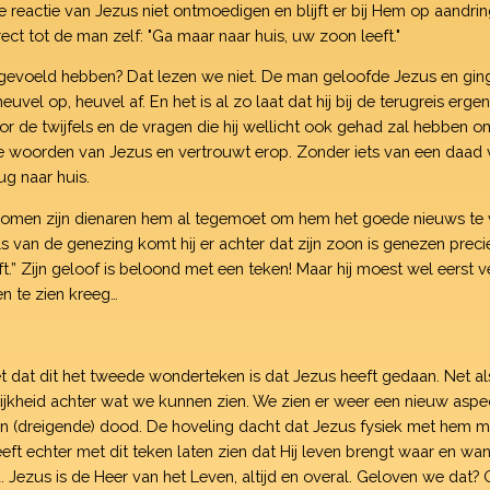
e reactie van Jezus niet ontmoedigen en blijft er bij Hem op aandr
rect tot de man zelf: "Ga maar naar huis, uw zoon leeft."
evoeld hebben? Dat lezen we niet. De man geloofde Jezus en ging
heuvel op, heuvel af. En het is al zo laat dat hij bij de terugreis e
r de twijfels en de vragen die hij wellicht ook gehad zal hebben om
de woorden van Jezus en vertrouwt erop. Zonder iets van een daad 
rug naar huis.
 komen zijn dienaren hem al tegemoet om hem het goede nieuws te ver
ls van de genezing komt hij er achter dat zijn zoon is genezen pre
t.” Zijn geloof is beloond met een teken! Maar hij moest wel eerst 
en te zien kreeg…
et dat dit het tweede wonderteken is dat Jezus heeft gedaan. Net als
ijkheid achter wat we kunnen zien. We zien er weer een nieuw aspect
en (dreigende) dood. De hoveling dacht dat Jezus fysiek met hem 
t echter met dit teken laten zien dat Hij leven brengt waar en wannee
. Jezus is de Heer van het Leven, altijd en overal. Geloven we dat? 