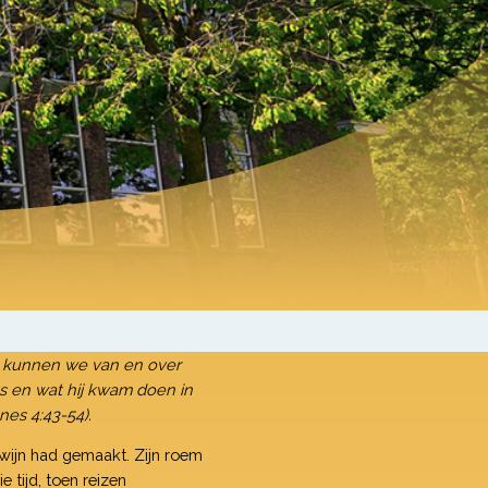
at kunnen we van en over
s en wat hij kwam doen in
es 4:43-54).
wijn had gemaakt. Zijn roem
 tijd, toen reizen