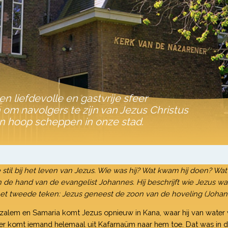
een liefdevolle en gastvrije sfeer
m navolgers te zijn van Jezus Christus
n hoop scheppen in onze stad.
 stil bij het leven van Jezus. Wie was hij? Wat kwam hij doen? W
 de hand van de evangelist Johannes. Hij beschrijft wie Jezus wa
t tweede teken: Jezus geneest de zoon van de hoveling (Johann
alem en Samaria komt Jezus opnieuw in Kana, waar hij van water 
r komt iemand helemaal uit Kafarnaüm naar hem toe. Dat was in die