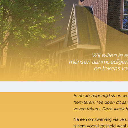
Wij willen in 
mensen aanmoedigen o
en tekens va
In de 40-dagentijd staan we
hem leren? We doen dit aan
zeven tekens. Deze week he
Na een omzwerving via Jeruz
is hem vooruitgesneld want e