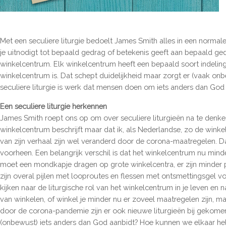
Met een seculiere liturgie bedoelt James Smith alles in een normal
je uitnodigt tot bepaald gedrag of betekenis geeft aan bepaald gedr
winkelcentrum. Elk winkelcentrum heeft een bepaald soort indeling 
winkelcentrum is. Dat schept duidelijkheid maar zorgt er (vaak on
seculiere liturgie is werk dat mensen doen om iets anders dan God
Een seculiere liturgie herkennen
James Smith roept ons op om over seculiere liturgieën na te denken
winkelcentrum beschrijft maar dat ik, als Nederlandse, zo de winke
van zijn verhaal zijn wel veranderd door de corona-maatregelen. D
voorheen. Een belangrijk verschil is dat het winkelcentrum nu minder
moet een mondkapje dragen op grote winkelcentra, er zijn minder p
zijn overal pijlen met looproutes en flessen met ontsmettingsgel voo
kijken naar de liturgische rol van het winkelcentrum in je leven en 
van winkelen, of winkel je minder nu er zoveel maatregelen zijn, 
door de corona-pandemie zijn er ook nieuwe liturgieën bij gekomen. 
(onbewust) iets anders dan God aanbidt? Hoe kunnen we elkaar hel